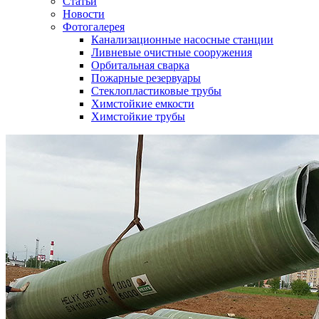
Статьи
Новости
Фотогалерея
Канализационные насосные станции
Ливневые очистные сооружения
Орбитальная сварка
Пожарные резервуары
Стеклопластиковые трубы
Химстойкие емкости
Химстойкие трубы